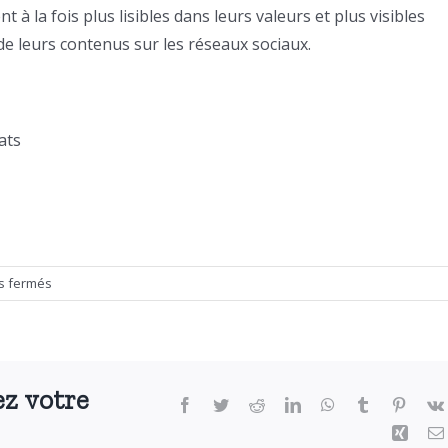
t à la fois plus lisibles dans leurs valeurs et plus visibles
de leurs contenus sur les réseaux sociaux.
ats
sur
s fermés
Les
nouveaux
enjeux
des
ez votre
sites
Facebook
Twitter
Reddit
LinkedIn
WhatsApp
Tumblr
Pintere
des
Xing
cabinets